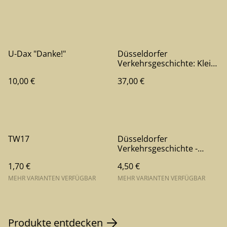
U-Dax "Danke!"
Düsseldorfer
Verkehrsgeschichte: Klein-
und
10,00 €
37,00 €
Straßenbahnfahrzeuge
der Düsseldorfer
Verkehrsbetriebe, Band 1
TW17
Düsseldorfer
Verkehrsgeschichte -
Fahrzeuge (Bahn /
1,70 €
4,50 €
Bahn&Bus)
MEHR VARIANTEN VERFÜGBAR
MEHR VARIANTEN VERFÜGBAR
Produkte entdecken