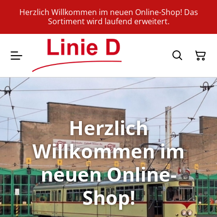
Herzlich Willkommen im neuen Online-Shop! Das
Sortiment wird laufend erweitert.
Herzlich
Willkommen im
neuen Online-
Shop!