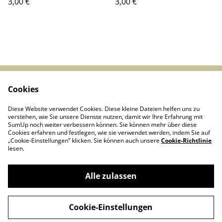
3,00 €
3,00 €
Cookies
Start
Kontakt
AGBs
Datenschutz
Diese Website verwendet Cookies. Diese kleine Dateien helfen uns zu
Cookie-Richtlinie
verstehen, wie Sie unsere Dienste nutzen, damit wir Ihre Erfahrung mit
SumUp noch weiter verbessern können. Sie können mehr über diese
Cookies erfahren und festlegen, wie sie verwendet werden, indem Sie auf
„Cookie-Einstellungen” klicken. Sie können auch unsere
Cookie-Richtlinie
lesen.
Alle zulassen
Linie D - Arbeitsgemeinschaft historischer
©
2026
Nahverkehr Düsseldorf e.V.
Cookie-Einstellungen
powered by