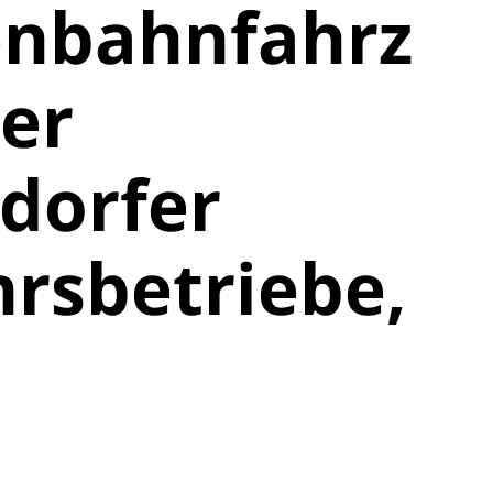
enbahnfahrz
er
dorfer
rsbetriebe,
1