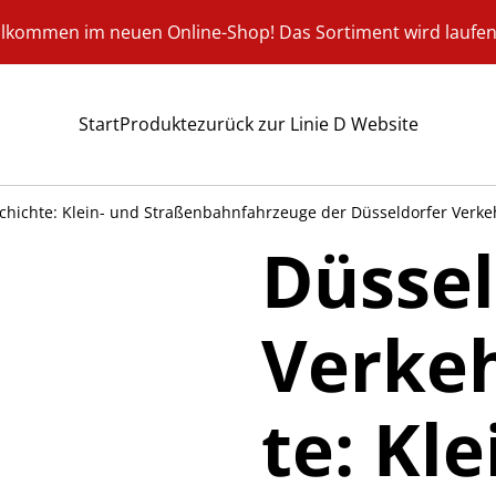
llkommen im neuen Online-Shop! Das Sortiment wird laufen
Start
Produkte
zurück zur Linie D Website
chichte: Klein- und Straßenbahnfahrzeuge der Düsseldorfer Verke
Düssel
Verke
te: Kl