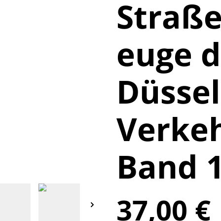
Straß
euge d
Düssel
Verkeh
Band 
37,00 €