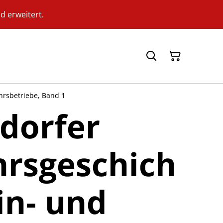
d erweitert.
hrsbetriebe, Band 1
dorfer
hrsgeschich
ein- und