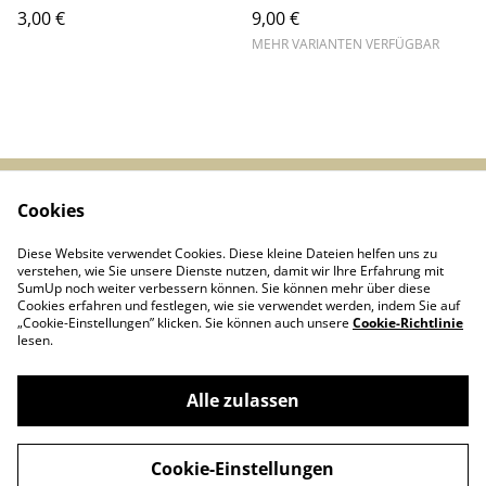
3,00 €
9,00 €
MEHR VARIANTEN VERFÜGBAR
Cookies
Start
Kontakt
AGBs
Datenschutz
Diese Website verwendet Cookies. Diese kleine Dateien helfen uns zu
Cookie-Richtlinie
verstehen, wie Sie unsere Dienste nutzen, damit wir Ihre Erfahrung mit
SumUp noch weiter verbessern können. Sie können mehr über diese
Cookies erfahren und festlegen, wie sie verwendet werden, indem Sie auf
„Cookie-Einstellungen” klicken. Sie können auch unsere
Cookie-Richtlinie
lesen.
Alle zulassen
Linie D - Arbeitsgemeinschaft historischer
©
2026
Nahverkehr Düsseldorf e.V.
Cookie-Einstellungen
powered by