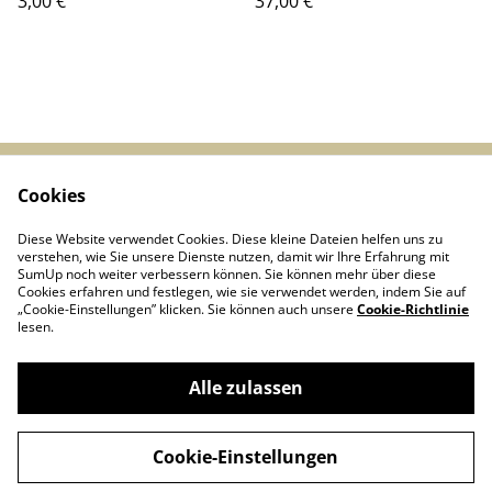
3,00 €
37,00 €
Straßenbahnfahrzeuge
der Düsseldorfer
Verkehrsbetriebe, Band 1
Cookies
Start
Kontakt
AGBs
Datenschutz
Diese Website verwendet Cookies. Diese kleine Dateien helfen uns zu
Cookie-Richtlinie
verstehen, wie Sie unsere Dienste nutzen, damit wir Ihre Erfahrung mit
SumUp noch weiter verbessern können. Sie können mehr über diese
Cookies erfahren und festlegen, wie sie verwendet werden, indem Sie auf
„Cookie-Einstellungen” klicken. Sie können auch unsere
Cookie-Richtlinie
lesen.
Alle zulassen
Linie D - Arbeitsgemeinschaft historischer
©
2026
Nahverkehr Düsseldorf e.V.
Cookie-Einstellungen
powered by