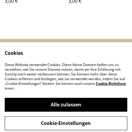
3,00 €
3,00 €
Cookies
Start
Kontakt
AGBs
Datenschutz
Diese Website verwendet Cookies. Diese kleine Dateien helfen uns zu
Cookie-Richtlinie
verstehen, wie Sie unsere Dienste nutzen, damit wir Ihre Erfahrung mit
SumUp noch weiter verbessern können. Sie können mehr über diese
Cookies erfahren und festlegen, wie sie verwendet werden, indem Sie auf
„Cookie-Einstellungen” klicken. Sie können auch unsere
Cookie-Richtlinie
lesen.
Alle zulassen
Linie D - Arbeitsgemeinschaft historischer
©
2026
Nahverkehr Düsseldorf e.V.
Cookie-Einstellungen
powered by